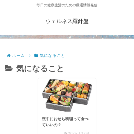
毎日の健康生活のための厳選情報発信
ウェルネス羅針盤
ホーム
気になること
気になること
喪中におせち料理って食べ
ていいの？
2025.10.08