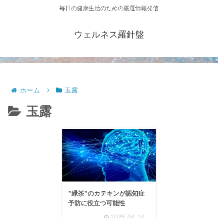
毎日の健康生活のための厳選情報発信
ウェルネス羅針盤
ホーム
玉露
玉露
”緑茶”のカテキンが認知症
予防に役立つ可能性
2025.04.16