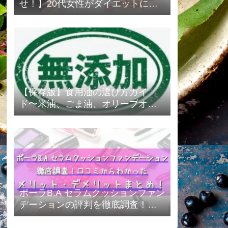
せ！】20代女性がダイエットに成
功したビフォーアフターまとめ
【保存版】食用油の選び方ガイ
ド〜米油、ごま油、オリーブオイ
ルの選び方を紹介します❗️〜
ポーラB.A セラムクッションファン
デーションの評判を徹底調査！口
コミからわかったメリット・デメ
リットまとめ！