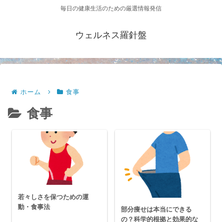
毎日の健康生活のための厳選情報発信
ウェルネス羅針盤
ホーム
食事
食事
若々しさを保つための運
動・食事法
部分痩せは本当にできる
の？科学的根拠と効果的な