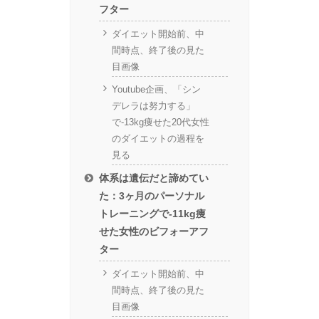
フター
ダイエット開始前、中
間時点、終了後の見た
目画像
Youtube企画、「シン
デレラは努力する」
で-13kg痩せた20代女性
のダイエットの過程を
見る
体系は遺伝だと諦めてい
た：3ヶ月のパーソナル
トレーニングで-11kg痩
せた女性のビフォーアフ
ター
ダイエット開始前、中
間時点、終了後の見た
目画像