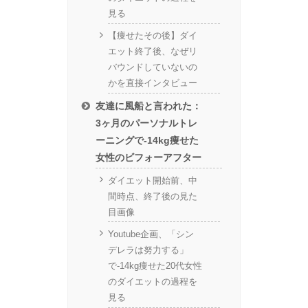
見る
【痩せたその後】ダイ
エット終了後、なぜリ
バウンドしていないの
かを直接インタビュー
友達に風船と言われた：
3ヶ月のパーソナルトレ
ーニングで-14kg痩せた
女性のビフォーアフター
ダイエット開始前、中
間時点、終了後の見た
目画像
Youtube企画、「シン
デレラは努力する」
で-14kg痩せた20代女性
のダイエットの過程を
見る