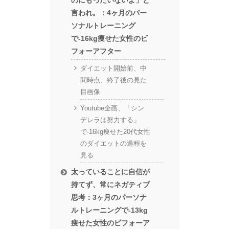
言われ。：4ヶ月のパー
ソナルトレーニング
で-16kg痩せた女性のビ
フォーアフター
ダイエット開始前、中
間時点、終了後の見た
目画像
Youtube企画、「シン
デレラは努力する」
で-16kg痩せた20代女性
のダイエットの過程を
見る
太っていることに自信が
持てず、常にネガティブ
思考：3ヶ月のパーソナ
ルトレーニングで-13kg
痩せた女性のビフォーア