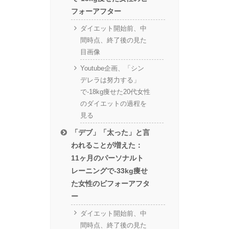
フォーアフター
ダイエット開始前、中
間時点、終了後の見た
目画像
Youtube企画、「シン
デレラは努力する」
で-18kg痩せた20代女性
のダイエットの過程を
見る
「デブ」「太った」と言
われることが増えた：
11ヶ月のパーソナルト
レーニングで-33kg痩せ
た女性のビフォーアフタ
ー
ダイエット開始前、中
間時点、終了後の見た