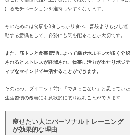
けるモチベーションを維持しやすくなります。
そのためには食事を3食しっかり食べ、普段よりも少し運
動する意識をして、姿勢にも気を配ることが大切です。
また、筋トレと食事管理によって幸せホルモンが多く分泌
されるとストレスが軽減され、物事に活力が出たりポジテ
ィブなマインドで生活することができます。
そのため、ダイエット前は「できっこない」と思っていた
生活習慣の改善にも意欲的に取り組むことができます。
痩せたい人にパーソナルトレーニング
が効果的な理由