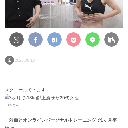
2025.06.10
スクロールできます
りなさん
対面とオンラインパーソナルトレーニングで1ヶ月平