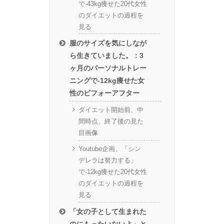
で-43kg痩せた20代女性
のダイエットの過程を
見る
服のサイズを気にしなが
ら生きていました。：3
ヶ月のパーソナルトレー
ニングで-12kg痩せた女
性のビフォーアフター
ダイエット開始前、中
間時点、終了後の見た
目画像
Youtube企画、「シン
デレラは努力する」
で-12kg痩せた20代女性
のダイエットの過程を
見る
「女の子として生まれた
のにもったいないよ」と