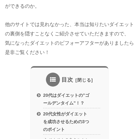
ができるのか。
他のサイトでは見れなかった、本当は知りたいダイエット
の裏側を隠すことなくご紹介させていただきますので、
気になったダイエットのビフォーアフターがありましたら
是非ご覧ください！
目次
20代はダイエットの”ゴ
ールデンタイム”！？
20代女性がダイエット
を成功させるための3つ
のポイント