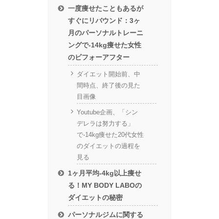
一度痩せたこともあるが
すぐにリバウンド：3ヶ
月のパーソナルトレーニ
ングで-14kg痩せた女性
のビフォーアフター
ダイエット開始前、中
間時点、終了後の見た
目画像
Youtube企画、「シン
デレラは努力する」
で-14kg痩せた20代女性
のダイエットの過程を
見る
1ヶ月平均-4kg以上痩せ
る！MY BODY LABOの
ダイエットの秘密
パーソナルジムに関する