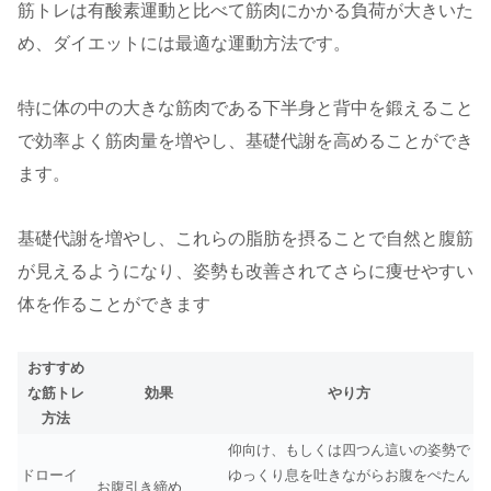
筋トレは有酸素運動と比べて筋肉にかかる負荷が大きいた
め、ダイエットには最適な運動方法です。
特に体の中の大きな筋肉である下半身と背中を鍛えること
で効率よく筋肉量を増やし、基礎代謝を高めることができ
ます。
基礎代謝を増やし、これらの脂肪を摂ることで自然と腹筋
が見えるようになり、姿勢も改善されてさらに痩せやすい
体を作ることができます
おすすめ
な筋トレ
効果
やり方
方法
仰向け、もしくは四つん這いの姿勢で
ドローイ
ゆっくり息を吐きながらお腹をぺたん
お腹引き締め