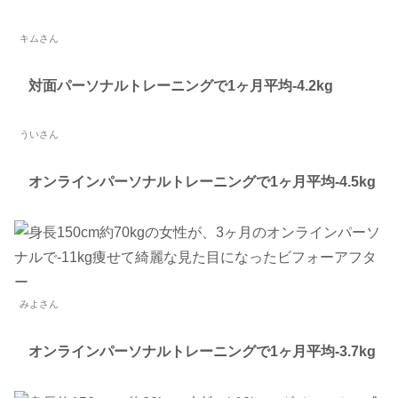
キムさん
対面パーソナルトレーニングで1ヶ月平均-4.2kg
ういさん
オンラインパーソナルトレーニングで1ヶ月平均-4.5kg
みよさん
オンラインパーソナルトレーニングで1ヶ月平均-3.7kg