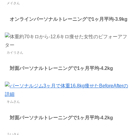
メイさん
オンラインパーソナルトレーニングで1ヶ月平均-3.9kg
カイリさん
対面パーソナルトレーニングで1ヶ月平均-4.2kg
キムさん
対面パーソナルトレーニングで1ヶ月平均-4.2kg
ういさん