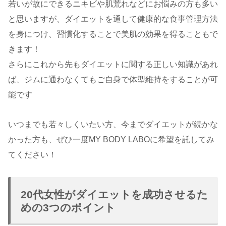
若いが故にできるニキビや肌荒れなどにお悩みの方も多い
と思いますが、ダイエットを通して健康的な食事管理方法
を身につけ、習慣化することで美肌の効果を得ることもで
きます！
さらにこれから先もダイエットに関する正しい知識があれ
ば、ジムに通わなくてもご自身で体型維持をすることが可
能です
いつまでも若々しくいたい方、今までダイエットが続かな
かった方も、ぜひ一度MY BODY LABOに希望を託してみ
てください！
20代女性がダイエットを成功させるた
めの3つのポイント