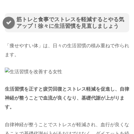
筋トレと食事でストレスを軽減するとやる気
アップ！徐々に生活習慣を見直しましょう
「痩せやすい体」は、日々の生活習慣の積み重ねで作られ
ます。
生活習慣を正すと疲労回復とストレス軽減を促進し、自律
神経が整うことで血流が良くなり、基礎代謝が上がりま
す。
自律神経が整うことでストレスが軽減され、血行が良くな
ることで基礎代謝が上がるだけではなく、ダイエットを続