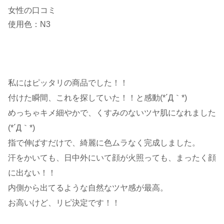
女性の口コミ
使用色：N3
私にはピッタリの商品でした！！
付けた瞬間、これを探していた！！と感動(*´Д｀*)
めっちゃキメ細やかで、
くすみ
のない
ツヤ肌
になれました
(*´Д｀*)
指で伸ばすだけで、綺麗に色ムラなく完成しました。
汗をかいても、日中外にいて顔が火照っても、まったく顔
に出ない！！
内側から出てるような自然な
ツヤ
感が最高。
お高いけど、リピ決定です！！