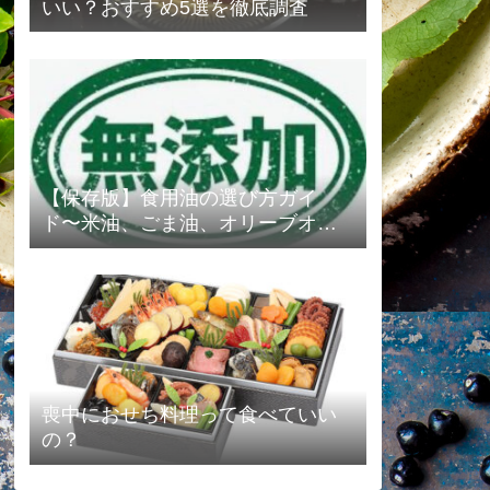
いい？おすすめ5選を徹底調査
【保存版】食用油の選び方ガイ
ド〜米油、ごま油、オリーブオイ
ルの選び方を紹介します❗️〜
喪中におせち料理って食べていい
の？