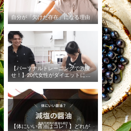
自分が「欠けた存在」になる理由
【パーソナルトレーニングで激痩
せ！】20代女性がダイエットに成
功したビフォーアフターまとめ
【体にいい醤油はコレ！】どれが