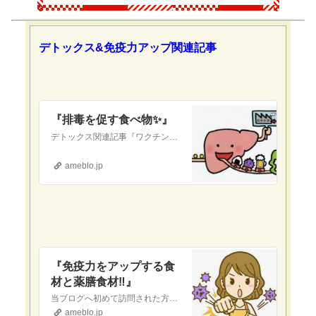
デトックス&免疫力アップ関連記事
『排毒を促す食べ物✨』
デトックス関連記事『ワクチンを打ってしまった人へ 〜デトックス〜』これまで、新型コロナワクチンを含むあらゆるワクチンに関するリスクについてお話ししてきました。…
ameblo.jp
『免疫力をアップする食
材と薬膳食材‼️』
当ブログへ初めて訪問された方へ当ブログは『現代医療やワクチンに対して疑念を抱いている』という方や『食の安全(農薬・添加物etc.)に不安を感じている』という方…
ameblo.jp