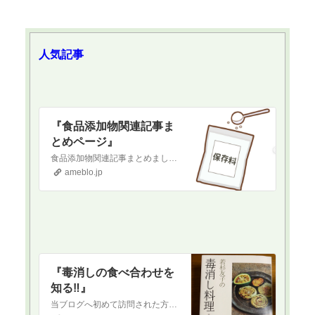
人気記事
『食品添加物関連記事ま
とめページ』
食品添加物関連記事まとめました‼️ 以下、貼り付けておきます。ご参考まで保存料と日持ち向上剤について『保存料と日持ち向上剤』デトックス&免疫力アップ関連記事『…
ameblo.jp
『毒消しの食べ合わせを
知る‼️』
当ブログへ初めて訪問された方へ当ブログは正しい食を通して健康になりたい！という方に向けて書いているブログです。古くから伝わる日本食を中心に、薬膳の知識なども織…