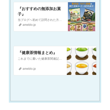
『おすすめの無添加お菓
子』
当ブログへ初めて訪問された方へ当ブログは『現代医療やワクチンに対して疑念を抱いている』という方や『食の安全(農薬・添加物etc.)に不安を感じている』という方…
ameblo.jp
『健康茶情報まとめ』
これまでに書いた健康茶関連記事のリンクを以下に貼り付けておきます気になるお茶があれば、ぜひ記事をチェックしてみてくださいねハブ茶『お勧めのお茶 〜ハブ茶〜』当…
ameblo.jp