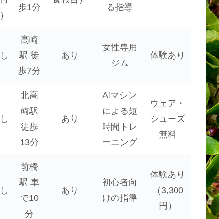
歩1分
る指導
）
高崎
女性専用
し
駅 徒
あり
体験あり
ジム
歩7分
北高
AIマシン
ウェア・
崎駅
による短
し
あり
シューズ
徒歩
時間トレ
無料
13分
ーニング
前橋
体験あり
駅 車
初心者向
し
あり
（3,300
で10
けの指導
円）
分