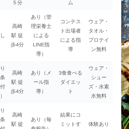
５分
ム
あり（管
コンテス
ウェア・
高崎
理栄養士
ト出場者
タオル・
し
駅 徒
による
による指
プロテイ
歩4分
LINE指
導
ン無料
導）
り
ウェア・
高崎
あり（メ
3食食べる
条
シュー
駅 徒
ール指
ダイエッ
付
ズ・水素
歩4分
導）
ト
）
水無料
り
高崎
結果にコ
条
あり（毎
駅 徒
ミットす
体験あり
付
食報告）