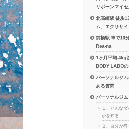
リボーンマイセ
北高崎駅 徒歩
ム、エクササイ
前橋駅 車で1
Rea-na
1ヶ月平均-4k
BODY LAB
パーソナルジム
ある質問
パーソナルジム
１、どんなダ
かを知る
２、自分が行