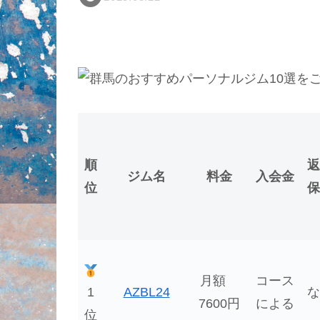
順
返
ジム名
料金
入会金
位
保
月額
コース
1
AZBL24
な
7600円
による
位