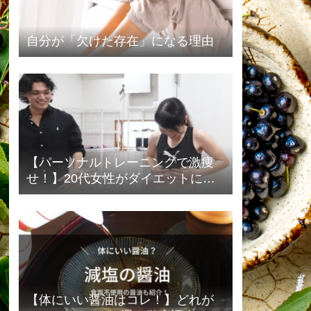
自分が「欠けた存在」になる理由
【パーソナルトレーニングで激痩
せ！】20代女性がダイエットに成
功したビフォーアフターまとめ
【体にいい醤油はコレ！】どれが