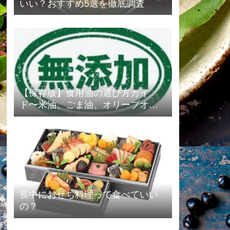
いい？おすすめ5選を徹底調査
【保存版】食用油の選び方ガイ
ド〜米油、ごま油、オリーブオイ
ルの選び方を紹介します❗️〜
喪中におせち料理って食べていい
の？