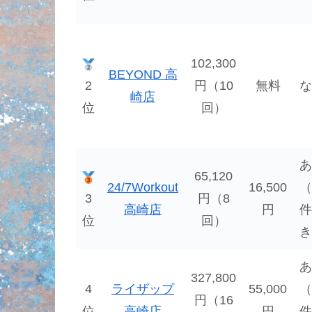
102,300
BEYOND 高
2
円（10
無料
な
崎店
位
回）
あ
65,120
24/7Workout
16,500
（
3
円（8
高崎店
円
件
位
回）
き
あ
327,800
4
ライザップ
55,000
（
円（16
位
高崎店
円
件