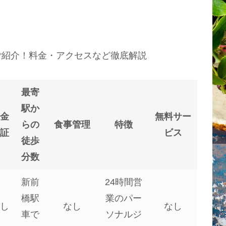
最寄
駅か
金
無料サー
らの
食事管理
特徴
証
ビス
徒歩
分数
新前
24時間営
橋駅
業のパー
し
なし
なし
車で
ソナルジ