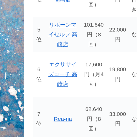
回）
き
リボーンマ
101,640
5
22,000
イセルフ 高
円（8
な
位
円
崎店
回）
エクササイ
17,600
6
19,800
ズコーチ 高
円（月4
な
位
円
崎店
回）
62,640
7
33,000
Rea-na
円（8
な
位
円
回）