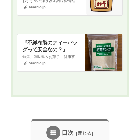
おすすめの浄水器＆調味料情報『安全な水を飲もう‼️』当ブログへ初めて訪問された方へ当ブログは『新型コロナワクチン接種をしようかどうか迷っている』という方や『ワ…
ameblo.jp
『不織布製のティーバッ
グって安全なの？』
無添加調味料＆お菓子、健康茶情報『無添加の調味料』当ブログへ初めて訪問された方へ当ブログは『現代医療やワクチンに対して疑念を抱いている』という方や『食の安全…
ameblo.jp
目次