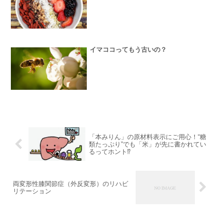
イマココってもう古いの？
「本みりん」の原材料表示にご用心！“糖
類たっぷり”でも「米」が先に書かれてい
るってホント⁉️
両変形性膝関節症（外反変形）のリハビ
リテーション