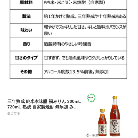
三年熟成 純米本味醂 福みりん 300mL
720mL 熟成 自家製焼酎 無添加 みり
ん 純米 石川 もち米 米麹 米焼酎 調味
楽天市場
料 本みりん 昔ながらの製法