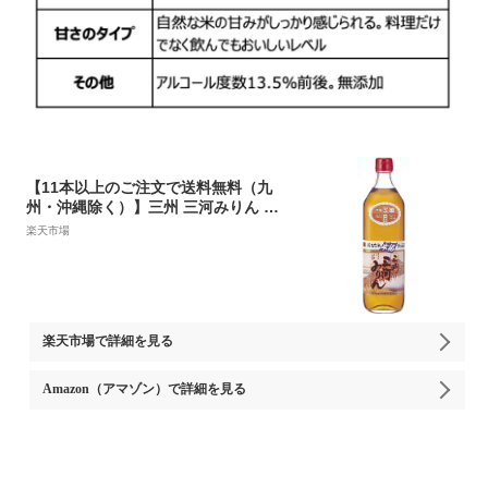
【11本以上のご注文で送料無料（九
州・沖縄除く）】三州 三河みりん 純
もち米仕込 700ml
楽天市場
楽天市場
で詳細を見る
Amazon（アマゾン）
で詳細を見る