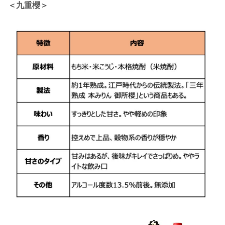
＜九重櫻＞