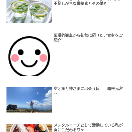
不足しがちな栄養素とその働き
薬膳的観点から初秋に摂りたい食材をご
紹介‼️
空と湖と神さまに出会う日――箱根元宮
へ
メンタルコーチとして活動している私が
食にこだわるワケ