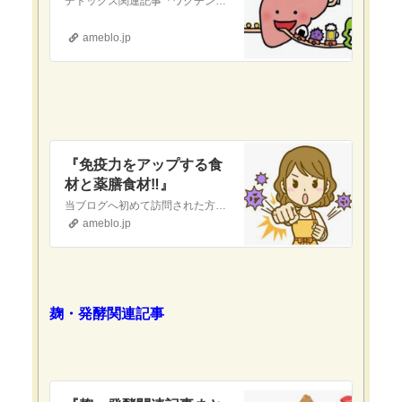
デトックス関連記事『ワクチンを打ってしまった人へ 〜デトックス〜』これまで、新型コロナワクチンを含むあらゆるワクチンに関するリスクについてお話ししてきました。…
ameblo.jp
『免疫力をアップする食
材と薬膳食材‼️』
当ブログへ初めて訪問された方へ当ブログは『現代医療やワクチンに対して疑念を抱いている』という方や『食の安全(農薬・添加物etc.)に不安を感じている』という方…
ameblo.jp
麹・発酵関連記事