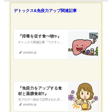
デトックス&免疫力アップ関連記事
『排毒を促す食べ物✨』
デトックス関連記事『ワクチンを打ってしまった人へ 〜デトックス〜』これまで、新型コロナワクチンを含むあらゆるワクチンに関するリスクについてお話ししてきました。…
ameblo.jp
『免疫力をアップする食
材と薬膳食材‼️』
当ブログへ初めて訪問された方へ当ブログは『現代医療やワクチンに対して疑念を抱いている』という方や『食の安全(農薬・添加物etc.)に不安を感じている』という方…
ameblo.jp