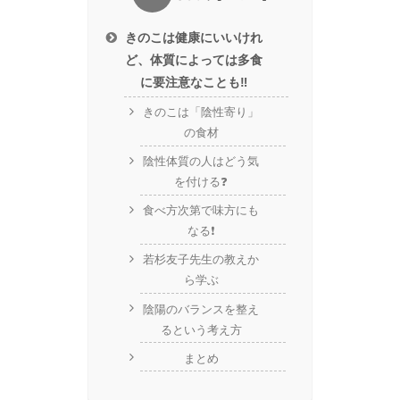
きのこは健康にいいけれ
ど、体質によっては多食
に要注意なことも‼️
きのこは「陰性寄り」
の食材
陰性体質の人はどう気
を付ける❓
食べ方次第で味方にも
なる❗️
若杉友子先生の教えか
ら学ぶ
陰陽のバランスを整え
るという考え方
まとめ