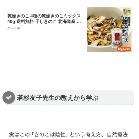
乾燥きのこ 4種の乾燥きのこミックス
40g 送料無料 干しきのこ 北海道産 10
00円ポッキリ 国産 キノコ 北海道 北
楽天市場
海道 お取り寄せ ギフト 北海道産 乾物
だし 出汁 きのこ きくらげ キクラゲ
まいたけ 舞茸 しいたけ 椎茸 なめこ
【ym_np】
若杉友子先生の教えから学ぶ