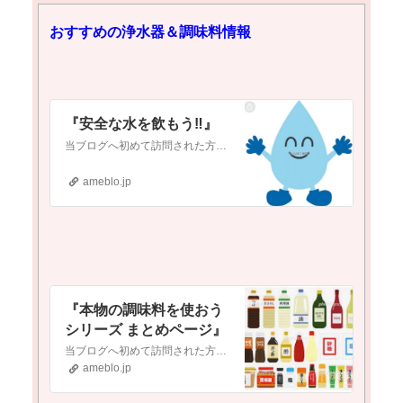
おすすめの浄水器＆調味料情報
『安全な水を飲もう‼️』
当ブログへ初めて訪問された方へ当ブログは『新型コロナワクチン接種をしようかどうか迷っている』という方や『ワクチンについて調べたいけど、何から調べれば良いか分か…
ameblo.jp
『本物の調味料を使おう
シリーズ まとめページ』
当ブログへ初めて訪問された方へ当ブログは『現代医療やワクチンに対して疑念を抱いている』という方や『食の安全(農薬・添加物etc.)に不安を感じている』という方…
ameblo.jp