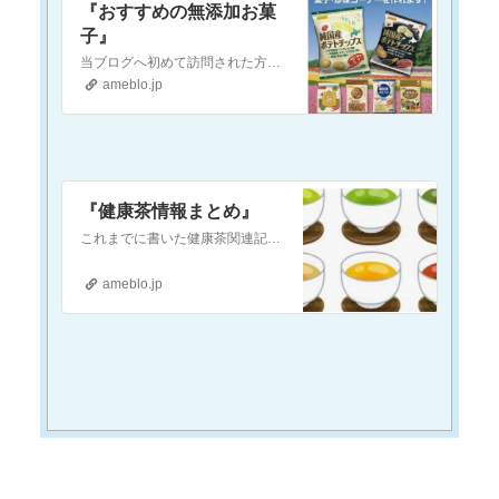
『おすすめの無添加お菓
子』
当ブログへ初めて訪問された方へ当ブログは『現代医療やワクチンに対して疑念を抱いている』という方や『食の安全(農薬・添加物etc.)に不安を感じている』という方…
ameblo.jp
『健康茶情報まとめ』
これまでに書いた健康茶関連記事のリンクを以下に貼り付けておきます気になるお茶があれば、ぜひ記事をチェックしてみてくださいねハブ茶『お勧めのお茶 〜ハブ茶〜』当…
ameblo.jp