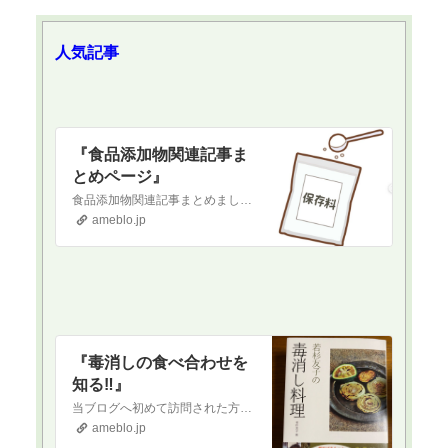
人気記事
『食品添加物関連記事ま
とめページ』
食品添加物関連記事まとめました‼️ 以下、貼り付けておきます。ご参考まで保存料と日持ち向上剤について『保存料と日持ち向上剤』デトックス&免疫力アップ関連記事『…
ameblo.jp
『毒消しの食べ合わせを
知る‼️』
当ブログへ初めて訪問された方へ当ブログは正しい食を通して健康になりたい！という方に向けて書いているブログです。古くから伝わる日本食を中心に、薬膳の知識なども織…
ameblo.jp