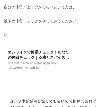
自分の体質がよく分からないという方は、
以下の体質チェックをやってみてください
👇
オンラインで簡易チェック！あなた
の体質チェック｜薬膳とスパイス専
門店 薬膳小町
気血水学に基づいて自分の体質を簡易チェック。自分の体質を把握した上で日々の生活に薬膳を取り入れてみてください。体質は季節や年齢によっても変化すると言われています。数ヶ月ごとのセルフチェックもおすすめです。気滞・気虚・瘀血・血虚・水毒・陰虚・陽熱・陽虚、8つの体質に導きます。
yakuzen-komachi.jp