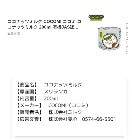
ココナッツミルク COCOMI ココミ コ
コナッツミルク 200ml 有機JAS認証
品 購入金額別特典あり 正規品 保存料
楽天市場
無添加 オーガニック 有機ココナッツ
スリランカ ココナッツカレー アジア
ンデザート