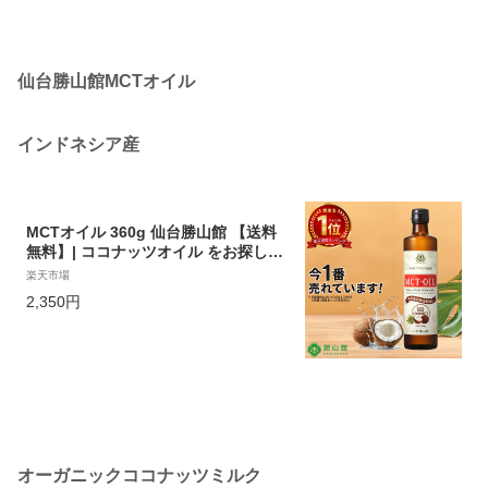
仙台勝山館MCTオイル
インドネシア産
MCTオイル 360g 仙台勝山館 【送料
無料】| ココナッツオイル をお探しの
方にも 無臭 で使いやすい 高品質 mct
楽天市場
エムシーティオイル mtc mtcオイル
2,350円
糖質制限 バターコーヒー グラスフェ
ッドバター コーヒー 中鎖脂肪酸 ケト
ン体
オーガニックココナッツミルク