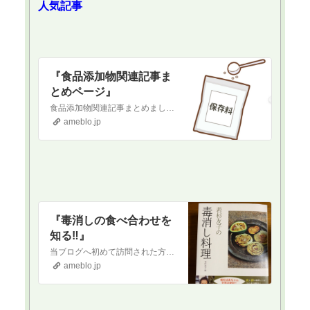
人気記事
『食品添加物関連記事ま
とめページ』
食品添加物関連記事まとめました‼️ 以下、貼り付けておきます。ご参考まで保存料と日持ち向上剤について『保存料と日持ち向上剤』デトックス&免疫力アップ関連記事『…
ameblo.jp
『毒消しの食べ合わせを
知る‼️』
当ブログへ初めて訪問された方へ当ブログは正しい食を通して健康になりたい！という方に向けて書いているブログです。古くから伝わる日本食を中心に、薬膳の知識なども織…
ameblo.jp