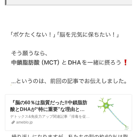
『脳の60％は脂質だった‼️中鎖脂肪
酸とDHAが“特に重要”な理由と
は？』
デトックス&免疫力アップ関連記事『排毒を促す食べ物✨』デトックス関連記事『ワクチンを打ってしまった人へ 〜デトックス〜』これまで、新型コロナワクチンを含むあら…
ameblo.jp