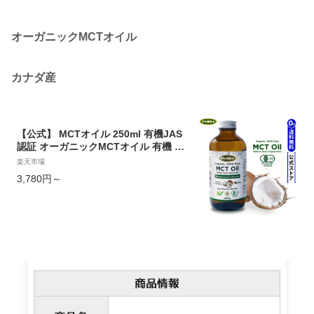
オーガニックMCTオイル
カナダ産
【公式】 MCTオイル 250ml 有機JAS
認証 オーガニックMCTオイル 有機 コ
コナッツオイル 有機ココナッツ油 c8
楽天市場
c10 食用油 有機中鎖脂肪酸油 純度10
3,780円～
0% ピュアオイル FLORA フローラ ギ
フト 内祝い プレゼント