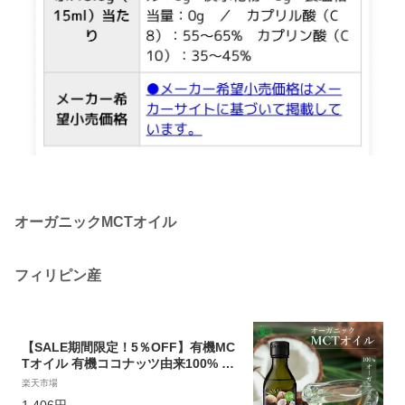
オーガニックMCTオイル
フィリピン産
【SALE期間限定！5％OFF】有機MC
Tオイル 有機ココナッツ由来100% 17
0g 1本 フィリピン産 JASオーガニッ
楽天市場
ク MCT オイル ケトン体 ダイエット