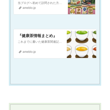
当ブログへ初めて訪問された方へ当ブログは『現代医療やワクチンに対して疑念を抱いている』という方や『食の安全(農薬・添加物etc.)に不安を感じている』という方…
ameblo.jp
『健康茶情報まとめ』
これまでに書いた健康茶関連記事のリンクを以下に貼り付けておきます気になるお茶があれば、ぜひ記事をチェックしてみてくださいねハブ茶『お勧めのお茶 〜ハブ茶〜』当…
ameblo.jp